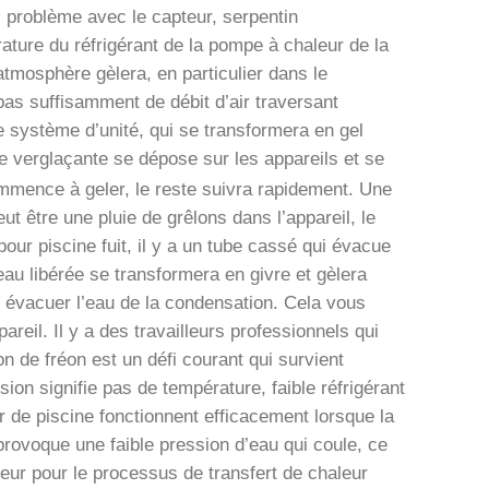
 problème avec le capteur, serpentin
ure du réfrigérant de la pompe à chaleur de la
atmosphère gèlera, en particulier dans le
 pas suffisamment de débit d’air traversant
 le système d’unité, qui se transformera en gel
ie verglaçante se dépose sur les appareils et se
commence à geler, le reste suivra rapidement. Une
ut être une pluie de grêlons dans l’appareil, le
 pour piscine fuit, il y a un tube cassé qui évacue
l’eau libérée se transformera en givre et gèlera
 évacuer l’eau de la condensation. Cela vous
areil. Il y a des travailleurs professionnels qui
n de fréon est un défi courant qui survient
sion signifie pas de température, faible réfrigérant
r de piscine fonctionnent efficacement lorsque la
rovoque une faible pression d’eau qui coule, ce
leur pour le processus de transfert de chaleur