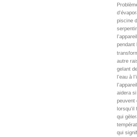
Problème
d’évapor
piscine 
serpentin
l’apparei
pendant 
transfor
autre rai
gelant de
l’eau à l
l’appare
aidera si
peuvent 
lorsqu’il
qui gèle
températ
qui signi