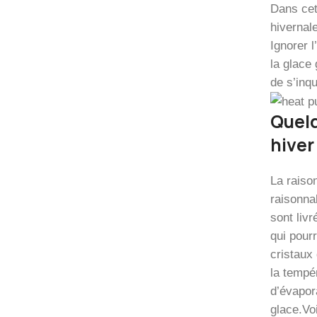
Dans cet
hivernal
Ignorer l
la glace 
de s’inq
Quelq
hiver
La raiso
raisonna
sont livr
qui pour
cristaux
la tempé
d’évapor
glace.Vo