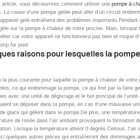
 article, vous découvrirez comment utiliser une
pompe à cha
e. La cause d’une pompe gelée peut aller d’un circuit endomm
’appareil gelé entraînera des problèmes importants.Pendant la
gèle sur la pompe à chaleur de votre piscine. Mais, lorsque t
uiéter car votre appareil ne fonctionnera pas bien et risqu
ues raisons pour lesquelles la pompe 
n la plus courante pour laquelle la pompe à chaleur de votre 
bles, ce qui endommage la pompe, ce qui finit par la faire g
ées avec une unité de dégivrage et le but principal de l’unit
raient se déposer dans la pompe, en cas d’une mauvaise unité
 de glace qui gèlent dans le pompe.De plus, une température 
rature de rosée dans l’air ambiant provoquent la formation d
ation. Lorsque la température atteint 0 degrés Celsius, l’air
ici quelques autres pièces qui entraîneront des dommages a