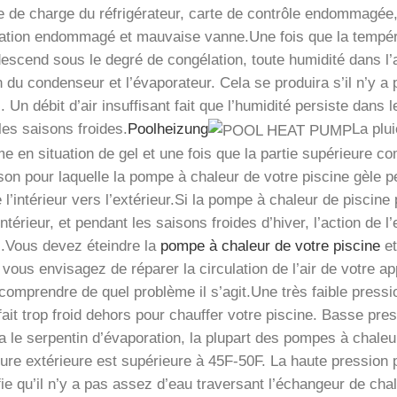
 de charge du réfrigérateur, carte de contrôle endommagée,
ation endommagé et mauvaise vanne.Une fois que la températ
descend sous le degré de congélation, toute humidité dans l’
 du condenseur et l’évaporateur. Cela se produira s’il n’y a
l. Un débit d’air insuffisant fait que l’humidité persiste dans
les saisons froides.
Poolheizung
La plu
me en situation de gel et une fois que la partie supérieure 
son pour laquelle la pompe à chaleur de votre piscine gèle pe
 l’intérieur vers l’extérieur.Si la pompe à chaleur de piscine
’intérieur, et pendant les saisons froides d’hiver, l’action de 
il.Vous devez éteindre la
pompe à chaleur de votre piscine
et
 vous envisagez de réparer la circulation de l’air de votre app
comprendre de quel problème il s’agit.Une très faible pressio
 fait trop froid dehors pour chauffer votre piscine. Basse pres
ra le serpentin d’évaporation, la plupart des pompes à chaleu
ure extérieure est supérieure à 45F-50F. La haute pression p
fie qu’il n’y a pas assez d’eau traversant l’échangeur de cha