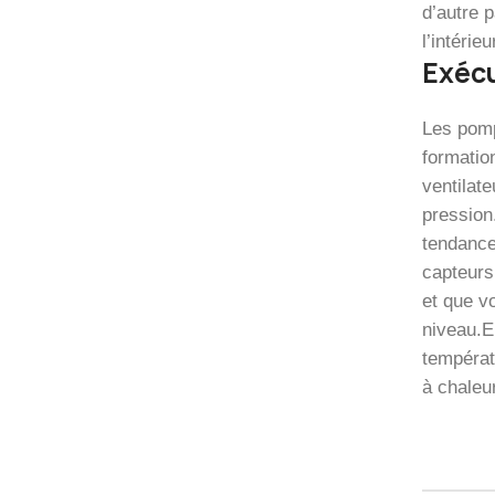
d’autre 
l’intérie
Exécu
Les pomp
formatio
ventilate
pression.
tendance
capteurs
et que v
niveau.E
températ
à chaleur