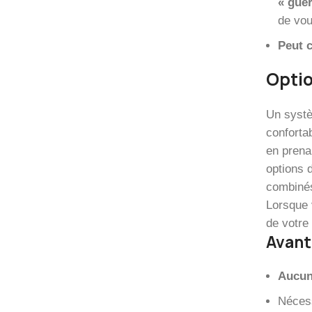
« guer
de vou
Peut c
Optio
Un systè
conforta
en prenan
options 
combinés 
Lorsque 
de votre 
Avant
Aucun
Néces