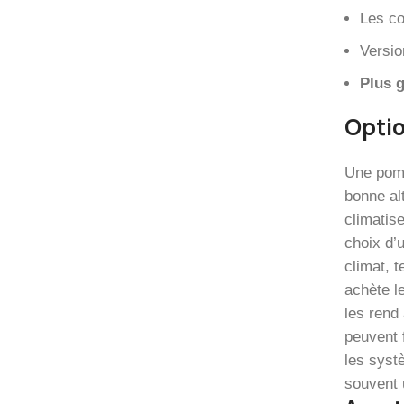
Les co
Versio
Plus g
Optio
Une pomp
bonne al
climatise
choix d’
climat, 
achète l
les rend
peuvent 
les syst
souvent u