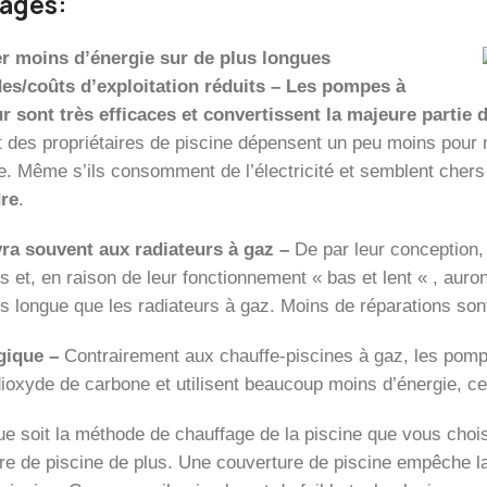
ages:
er moins d’énergie sur de plus longues
es/coûts d’exploitation réduits – Les pompes à
r sont très efficaces et convertissent la majeure partie 
t des propriétaires de piscine dépensent un peu moins pour
e. Même s’ils consomment de l’électricité et semblent cher
re
.
ra souvent aux radiateurs à gaz –
De par leur conception,
s et, en raison de leur fonctionnement « bas et lent « , auro
us longue que les radiateurs à gaz. Moins de réparations so
gique –
Contrairement aux chauffe-piscines à gaz, les pompe
ioxyde de carbone et utilisent beaucoup moins d’énergie, ce q
ue soit la méthode de chauffage de la piscine que vous choi
re de piscine de plus. Une couverture de piscine empêche la