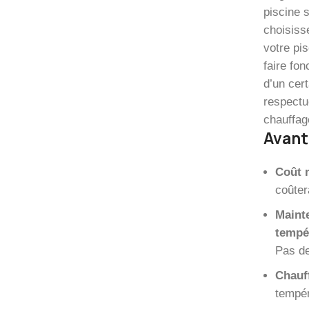
piscine 
choisiss
votre pi
faire fon
d’un cer
respectue
chauffag
Avant
Coût m
coûter
Mainte
tempér
Pas de
Chauf
tempér