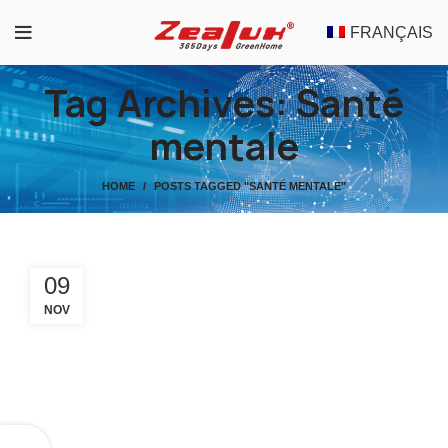
FRANÇAIS
Tag Archives: Santé
mentale
HOME
POSTS TAGGED "SANTÉ MENTALE"
09
NOV